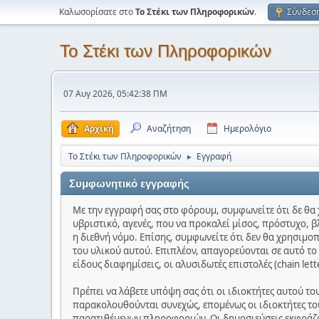
Καλωσορίσατε στο
Το Στέκι των Πληροφορικών
.
Σύνδεσ
Το Στέκι των Πληροφορικών
07 Αυγ 2026, 05:42:38 ΠΜ
Αρχική
Αναζήτηση
Ημερολόγιο
Το Στέκι των Πληροφορικών
Εγγραφή
►
Συμφωνητικό εγγραφής
Με την εγγραφή σας στο φόρουμ, συμφωνείτε ότι δε θα 
υβριστικό, αγενές, που να προκαλεί μίσος, πρόστυχο, β
η διεθνή νόμο. Επίσης, συμφωνείτε ότι δεν θα χρησιμο
του υλικού αυτού. Επιπλέον, απαγορεύονται σε αυτό τ
είδους διαφημίσεις, οι αλυσιδωτές επιστολές (chain let
Πρέπει να λάβετε υπόψη σας ότι οι ιδιοκτήτες αυτού τ
παρακολουθούνται συνεχώς, επομένως οι ιδιοκτήτες του
παρατιθέμενων πληροφοριών. Οι δημοσιεύσεις εκφράζου