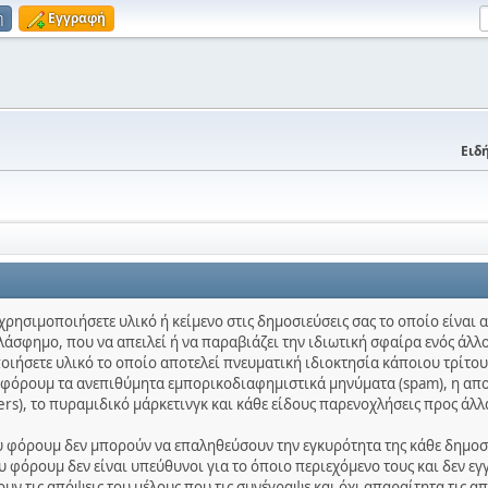
η
Εγγραφή
Ειδή
χρησιμοποιήσετε υλικό ή κείμενο στις δημοσιεύσεις σας το οποίο είναι
λάσφημο, που να απειλεί ή να παραβιάζει την ιδιωτική σφαίρα ενός άλλο
ποιήσετε υλικό το οποίο αποτελεί πνευματική ιδιοκτησία κάποιου τρίτου
ο φόρουμ τα ανεπιθύμητα εμπορικοδιαφημιστικά μηνύματα (spam), η απ
ters), το πυραμιδικό μάρκετινγκ και κάθε είδους παρενοχλήσεις προς άλλ
ου φόρουμ δεν μπορούν να επαληθεύσουν την εγκυρότητα της κάθε δημοσίε
 φόρουμ δεν είναι υπεύθυνοι για το όποιο περιεχόμενο τους και δεν εγ
ν τις απόψεις του μέλους που τις συνέγραψε και όχι απαραίτητα τις α