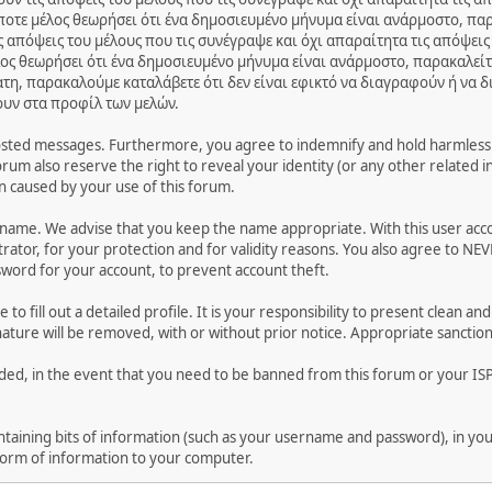
ποτε μέλος θεωρήσει ότι ένα δημοσιευμένο μήνυμα είναι ανάρμοστο, παρ
 απόψεις του μέλους που τις συνέγραψε και όχι απαραίτητα τις απόψεις
ος θεωρήσει ότι ένα δημοσιευμένο μήνυμα είναι ανάρμοστο, παρακαλείτ
ατη, παρακαλούμε καταλάβετε ότι δεν είναι εφικτό να διαγραφούν ή να 
ουν στα προφίλ των μελών.
osted messages. Furthermore, you agree to indemnify and hold harmless t
forum also reserve the right to reveal your identity (or any other related i
on caused by your use of this forum.
ername. We advise that you keep the name appropriate. With this user acc
ator, for your protection and for validity reasons. You also agree to NE
rd for your account, to prevent account theft.
le to fill out a detailed profile. It is your responsibility to present clean
nature will be removed, with or without prior notice. Appropriate sanctio
rded, in the event that you need to be banned from this forum or your ISP 
 containing bits of information (such as your username and password), in y
 form of information to your computer.