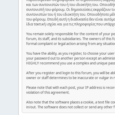
και των συντονιστών του ή του ιδιοκτήτη του. Οποιοδή
συντονιστή του φόρουμ. Οι δημοσιεύσεις εκφράζουν τις
συντονιστών του ή του ιδιοκτήτη του. Οποιοδήποτε μέλ
του φόρουμ. Επειδή αυτή η διαδικασία δεν είναι αυτόμ
ίδια τακτική ισχύει και για τις πληροφορίες που υπάρχ
You remain solely responsible for the content of your p
forum, its staff, and its subsidiaries. The owners of this 
formal complaint or legal action arising from any situati
You have the ability, as you register, to choose your us
your password out to another person except an administr
HIGHLY recommend you use a complex and unique passwo
After you register and login to this forum, you will be ab
owner or staff determines to be inaccurate or vulgar in 
Please note that with each post, your IP address is reco
violation of this agreement.
Also note that the software places a cookie, a text file
in/out. The software does not collect or send any other