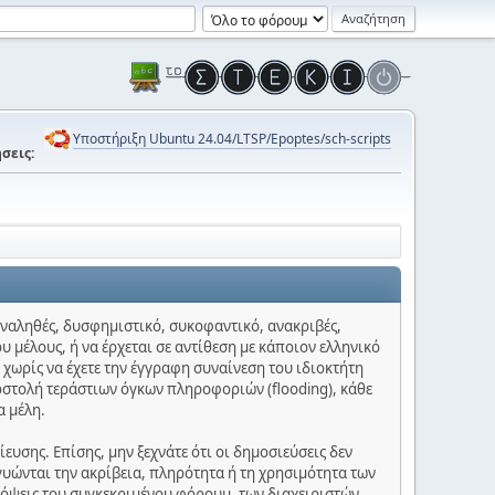
Υποστήριξη Ubuntu 24.04/LTSP/Epoptes/sch-scripts
σεις:
 αναληθές, δυσφημιστικό, συκοφαντικό, ανακριβές,
υ μέλους, ή να έρχεται σε αντίθεση με κάποιον ελληνικό
 χωρίς να έχετε την έγγραφη συναίνεση του ιδιοκτήτη
οστολή τεράστιων όγκων πληροφοριών (flooding), κάθε
α μέλη.
υσης. Επίσης, μην ξεχνάτε ότι οι δημοσιεύσεις δεν
γυώνται την ακρίβεια, πληρότητα ή τη χρησιμότητα των
πόψεις του συγκεκριμένου φόρουμ, των διαχειριστών