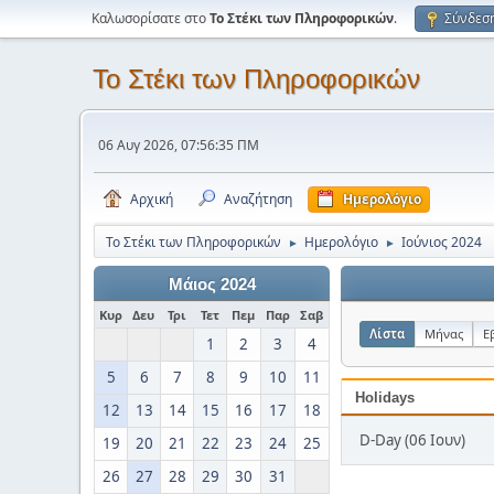
Καλωσορίσατε στο
Το Στέκι των Πληροφορικών
.
Σύνδεσ
Το Στέκι των Πληροφορικών
06 Αυγ 2026, 07:56:35 ΠΜ
Αρχική
Αναζήτηση
Ημερολόγιο
Το Στέκι των Πληροφορικών
Ημερολόγιο
Ιούνιος 2024
►
►
Μάιος 2024
Κυρ
Δευ
Τρι
Τετ
Πεμ
Παρ
Σαβ
Λίστα
Μήνας
Ε
1
2
3
4
5
6
7
8
9
10
11
Holidays
12
13
14
15
16
17
18
D-Day (06 Ιουν)
19
20
21
22
23
24
25
26
27
28
29
30
31