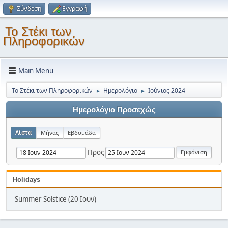
Σύνδεση
Εγγραφή
Το Στέκι των
Πληροφορικών
Main Menu
Το Στέκι των Πληροφορικών
Ημερολόγιο
Ιούνιος 2024
►
►
Ημερολόγιο Προσεχώς
Λίστα
Μήνας
Εβδομάδα
Προς
Holidays
Summer Solstice (20 Ιουν)