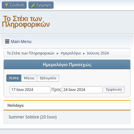
Σύνδεση
Εγγραφή
Το Στέκι των
Πληροφορικών
Main Menu
Το Στέκι των Πληροφορικών
Ημερολόγιο
Ιούνιος 2024
►
►
Ημερολόγιο Προσεχώς
Λίστα
Μήνας
Εβδομάδα
Προς
Holidays
Summer Solstice (20 Ιουν)