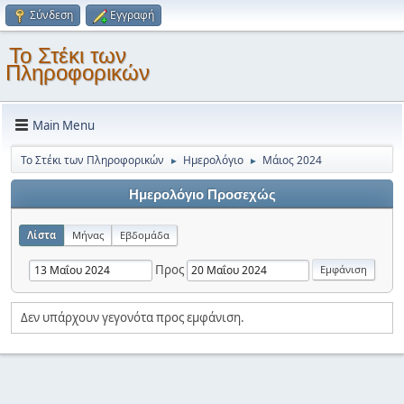
Σύνδεση
Εγγραφή
Το Στέκι των
Πληροφορικών
Main Menu
Το Στέκι των Πληροφορικών
Ημερολόγιο
Μάιος 2024
►
►
Ημερολόγιο Προσεχώς
Λίστα
Μήνας
Εβδομάδα
Προς
Δεν υπάρχουν γεγονότα προς εμφάνιση.