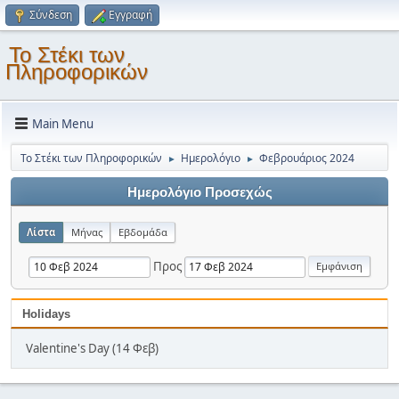
Σύνδεση
Εγγραφή
Το Στέκι των
Πληροφορικών
Main Menu
Το Στέκι των Πληροφορικών
Ημερολόγιο
Φεβρουάριος 2024
►
►
Ημερολόγιο Προσεχώς
Λίστα
Μήνας
Εβδομάδα
Προς
Holidays
Valentine's Day (14 Φεβ)