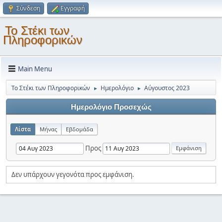
Σύνδεση
Εγγραφή
Το Στέκι των
Πληροφορικών
Main Menu
Το Στέκι των Πληροφορικών
Ημερολόγιο
Αύγουστος 2023
►
►
Ημερολόγιο Προσεχώς
Λίστα
Μήνας
Εβδομάδα
Προς
Δεν υπάρχουν γεγονότα προς εμφάνιση.