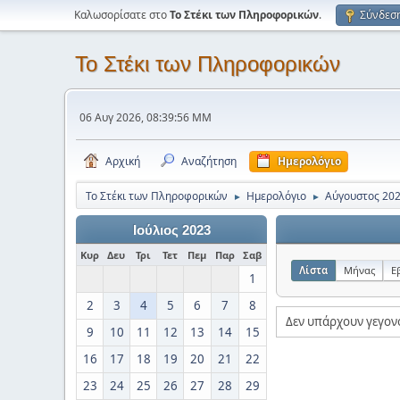
Καλωσορίσατε στο
Το Στέκι των Πληροφορικών
.
Σύνδεσ
Το Στέκι των Πληροφορικών
06 Αυγ 2026, 08:39:56 ΜΜ
Αρχική
Αναζήτηση
Ημερολόγιο
Το Στέκι των Πληροφορικών
Ημερολόγιο
Αύγουστος 20
►
►
Ιούλιος 2023
Κυρ
Δευ
Τρι
Τετ
Πεμ
Παρ
Σαβ
Λίστα
Μήνας
Ε
1
2
3
4
5
6
7
8
Δεν υπάρχουν γεγον
9
10
11
12
13
14
15
16
17
18
19
20
21
22
23
24
25
26
27
28
29