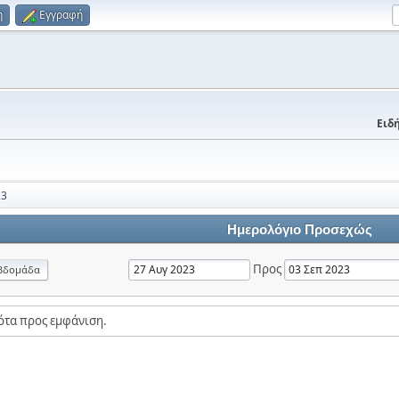
η
Εγγραφή
Ειδή
23
Ημερολόγιο Προσεχώς
Προς
βδομάδα
ότα προς εμφάνιση.