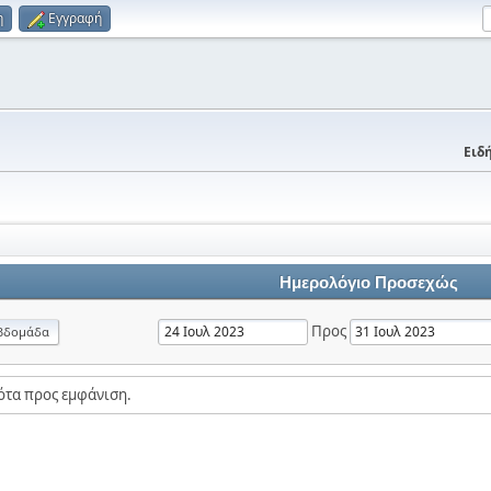
η
Εγγραφή
Ειδή
Ημερολόγιο Προσεχώς
Προς
βδομάδα
ότα προς εμφάνιση.