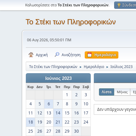
Καλωσορίσατε στο
Το Στέκι των Πληροφορικών
.
Σύνδεσ
Το Στέκι των Πληροφορικών
06 Αυγ 2026, 05:50:01 ΠΜ
Αρχική
Αναζήτηση
Ημερολόγιο
Το Στέκι των Πληροφορικών
Ημερολόγιο
Ιούλιος 2023
►
►
Ιούνιος 2023
Κυρ
Δευ
Τρι
Τετ
Πεμ
Παρ
Σαβ
Λίστα
Μήνας
Ε
1
2
3
4
5
6
7
8
9
10
Δεν υπάρχουν γεγον
11
12
13
14
15
16
17
18
19
20
21
22
23
24
25
26
27
28
29
30