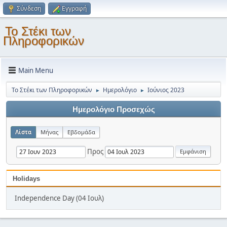
Σύνδεση
Εγγραφή
Το Στέκι των
Πληροφορικών
Main Menu
Το Στέκι των Πληροφορικών
Ημερολόγιο
Ιούνιος 2023
►
►
Ημερολόγιο Προσεχώς
Λίστα
Μήνας
Εβδομάδα
Προς
Holidays
Independence Day (04 Ιουλ)