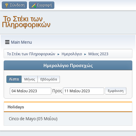
Σύνδεση
Εγγραφή
Το Στέκι των
Πληροφορικών
Main Menu
Το Στέκι των Πληροφορικών
Ημερολόγιο
Μάιος 2023
►
►
Ημερολόγιο Προσεχώς
Λίστα
Μήνας
Εβδομάδα
Προς
Holidays
Cinco de Mayo (05 Μαΐου)