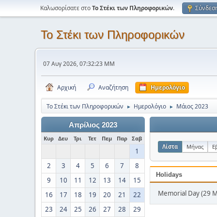
Καλωσορίσατε στο
Το Στέκι των Πληροφορικών
.
Σύνδεσ
Το Στέκι των Πληροφορικών
07 Αυγ 2026, 07:32:23 ΜΜ
Αρχική
Αναζήτηση
Ημερολόγιο
Το Στέκι των Πληροφορικών
Ημερολόγιο
Μάιος 2023
►
►
Απρίλιος 2023
Κυρ
Δευ
Τρι
Τετ
Πεμ
Παρ
Σαβ
Λίστα
Μήνας
Ε
1
2
3
4
5
6
7
8
Holidays
9
10
11
12
13
14
15
Memorial Day (29 
16
17
18
19
20
21
22
23
24
25
26
27
28
29