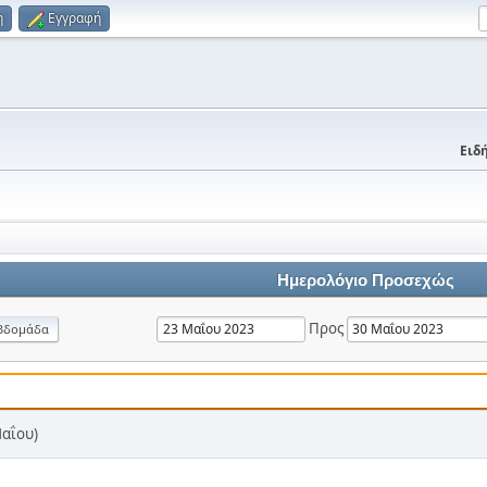
η
Εγγραφή
Ειδή
Ημερολόγιο Προσεχώς
Προς
βδομάδα
Μαΐου)