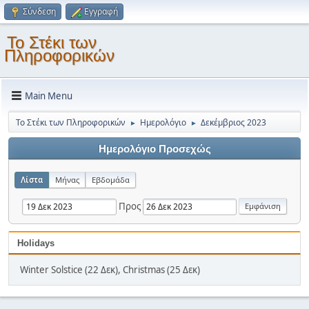
Σύνδεση
Εγγραφή
Το Στέκι των
Πληροφορικών
Main Menu
Το Στέκι των Πληροφορικών
Ημερολόγιο
Δεκέμβριος 2023
►
►
Ημερολόγιο Προσεχώς
Λίστα
Μήνας
Εβδομάδα
Προς
Holidays
Winter Solstice (22 Δεκ), Christmas (25 Δεκ)