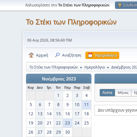
Καλωσορίσατε στο
Το Στέκι των Πληροφορικών
.
Σύνδεσ
Το Στέκι των Πληροφορικών
06 Αυγ 2026, 08:56:49 ΠΜ
Αρχική
Αναζήτηση
Ημερολόγιο
Το Στέκι των Πληροφορικών
Ημερολόγιο
Δεκέμβριος 20
►
►
Νοέμβριος 2023
Κυρ
Δευ
Τρι
Τετ
Πεμ
Παρ
Σαβ
Λίστα
Μήνας
Ε
1
2
3
4
5
6
7
8
9
10
11
Δεν υπάρχουν γεγον
12
13
14
15
16
17
18
19
20
21
22
23
24
25
26
27
28
29
30