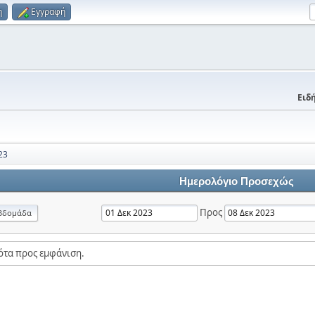
η
Εγγραφή
Ειδή
23
Ημερολόγιο Προσεχώς
Προς
βδομάδα
ότα προς εμφάνιση.