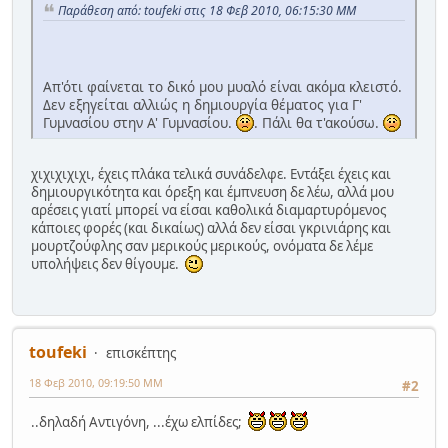
Παράθεση από: toufeki στις 18 Φεβ 2010, 06:15:30 ΜΜ
Απ'ότι φαίνεται το δικό μου μυαλό είναι ακόμα κλειστό.
Δεν εξηγείται αλλιώς η δημιουργία θέματος για Γ'
Γυμνασίου στην Α' Γυμνασίου.
. Πάλι θα τ'ακούσω.
χιχιχιχιχι, έχεις πλάκα τελικά συνάδελφε. Εντάξει έχεις και
δημιουργικότητα και όρεξη και έμπνευση δε λέω, αλλά μου
αρέσεις γιατί μπορεί να είσαι καθολικά διαμαρτυρόμενος
κάποιες φορές (και δικαίως) αλλά δεν είσαι γκρινιάρης και
μουρτζούφλης σαν μερικούς μερικούς, ονόματα δε λέμε
υπολήψεις δεν θίγουμε.
toufeki
επισκέπτης
18 Φεβ 2010, 09:19:50 ΜΜ
#2
..δηλαδή Αντιγόνη, ...έχω ελπίδες;