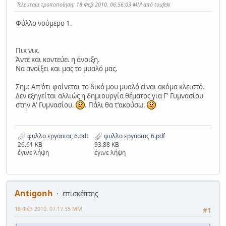
Τελευταία τροποποίηση
: 18 Φεβ 2010, 06:56:03 ΜΜ από toufeki
Φύλλο νούμερο 1.
Πικ νικ.
Άντε και κοντεύει η άνοιξη.
Να ανοίξει και μας το μυαλό μας.
Σημ: Απ'ότι φαίνεται το δικό μου μυαλό είναι ακόμα κλειστό.
Δεν εξηγείται αλλιώς η δημιουργία θέματος για Γ' Γυμνασίου
στην Α' Γυμνασίου.
. Πάλι θα τ'ακούσω.
φυλλο εργασιας 6.odt
φυλλο εργασιας 6.pdf
26.61 KB
93.88 KB
έγινε λήψη
έγινε λήψη
Antigonh
επισκέπτης
18 Φεβ 2010, 07:17:35 ΜΜ
#1