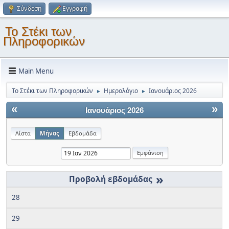
Σύνδεση
Εγγραφή
Το Στέκι των
Πληροφορικών
Main Menu
Το Στέκι των Πληροφορικών
Ημερολόγιο
Ιανουάριος 2026
►
►
«
»
Ιανουάριος 2026
Λίστα
Μήνας
Εβδομάδα
»
28
29