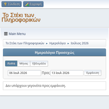
Σύνδεση
Εγγραφή
Το Στέκι των
Πληροφορικών
Main Menu
Το Στέκι των Πληροφορικών
Ημερολόγιο
Ιούλιος 2026
►
►
Ημερολόγιο Προσεχώς
Λίστα
Μήνας
Εβδομάδα
Προς
Δεν υπάρχουν γεγονότα προς εμφάνιση.