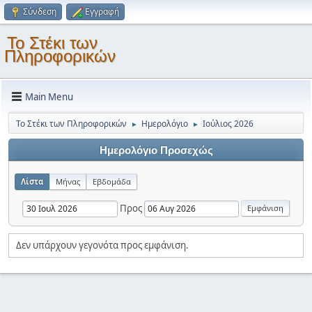
Σύνδεση
Εγγραφή
Το Στέκι των
Πληροφορικών
Main Menu
Το Στέκι των Πληροφορικών
Ημερολόγιο
Ιούλιος 2026
►
►
Ημερολόγιο Προσεχώς
Λίστα
Μήνας
Εβδομάδα
Προς
Δεν υπάρχουν γεγονότα προς εμφάνιση.