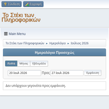
Σύνδεση
Εγγραφή
Το Στέκι των
Πληροφορικών
Main Menu
Το Στέκι των Πληροφορικών
Ημερολόγιο
Ιούλιος 2026
►
►
Ημερολόγιο Προσεχώς
Λίστα
Μήνας
Εβδομάδα
Προς
Δεν υπάρχουν γεγονότα προς εμφάνιση.