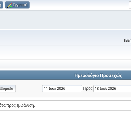
η
Εγγραφή
Ειδή
Ημερολόγιο Προσεχώς
Προς
βδομάδα
ότα προς εμφάνιση.