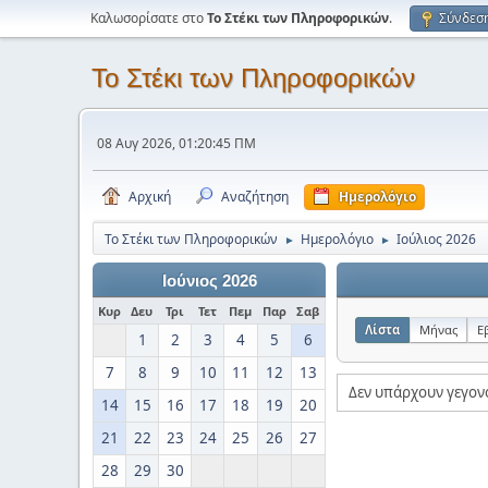
Καλωσορίσατε στο
Το Στέκι των Πληροφορικών
.
Σύνδεσ
Το Στέκι των Πληροφορικών
08 Αυγ 2026, 01:20:45 ΠΜ
Αρχική
Αναζήτηση
Ημερολόγιο
Το Στέκι των Πληροφορικών
Ημερολόγιο
Ιούλιος 2026
►
►
Ιούνιος 2026
Κυρ
Δευ
Τρι
Τετ
Πεμ
Παρ
Σαβ
Λίστα
Μήνας
Ε
1
2
3
4
5
6
7
8
9
10
11
12
13
Δεν υπάρχουν γεγον
14
15
16
17
18
19
20
21
22
23
24
25
26
27
28
29
30