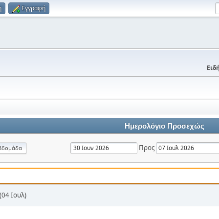
η
Εγγραφή
Ειδή
Ημερολόγιο Προσεχώς
Προς
βδομάδα
04 Ιουλ)