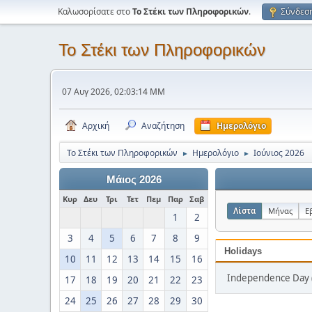
Καλωσορίσατε στο
Το Στέκι των Πληροφορικών
.
Σύνδεσ
Το Στέκι των Πληροφορικών
07 Αυγ 2026, 02:03:14 ΜΜ
Αρχική
Αναζήτηση
Ημερολόγιο
Το Στέκι των Πληροφορικών
Ημερολόγιο
Ιούνιος 2026
►
►
Μάιος 2026
Κυρ
Δευ
Τρι
Τετ
Πεμ
Παρ
Σαβ
Λίστα
Μήνας
Ε
1
2
3
4
5
6
7
8
9
Holidays
10
11
12
13
14
15
16
Independence Day (
17
18
19
20
21
22
23
24
25
26
27
28
29
30