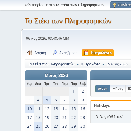
Καλωσορίσατε στο
Το Στέκι των Πληροφορικών
.
Σύνδεσ
Το Στέκι των Πληροφορικών
06 Αυγ 2026, 03:48:46 ΜΜ
Αρχική
Αναζήτηση
Ημερολόγιο
Το Στέκι των Πληροφορικών
Ημερολόγιο
Ιούνιος 2026
►
►
Μάιος 2026
Κυρ
Δευ
Τρι
Τετ
Πεμ
Παρ
Σαβ
Λίστα
Μήνας
Ε
1
2
3
4
5
6
7
8
9
Holidays
10
11
12
13
14
15
16
D-Day (06 Ιουν)
17
18
19
20
21
22
23
24
25
26
27
28
29
30