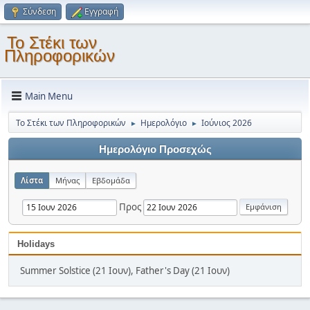
Σύνδεση
Εγγραφή
Το Στέκι των
Πληροφορικών
Main Menu
Το Στέκι των Πληροφορικών
Ημερολόγιο
Ιούνιος 2026
►
►
Ημερολόγιο Προσεχώς
Λίστα
Μήνας
Εβδομάδα
Προς
Holidays
Summer Solstice (21 Ιουν), Father's Day (21 Ιουν)