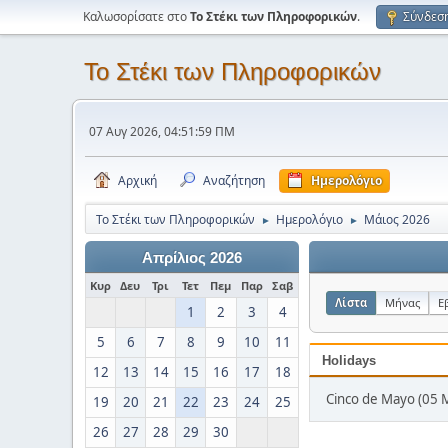
Καλωσορίσατε στο
Το Στέκι των Πληροφορικών
.
Σύνδεσ
Το Στέκι των Πληροφορικών
07 Αυγ 2026, 04:51:59 ΠΜ
Αρχική
Αναζήτηση
Ημερολόγιο
Το Στέκι των Πληροφορικών
Ημερολόγιο
Μάιος 2026
►
►
Απρίλιος 2026
Κυρ
Δευ
Τρι
Τετ
Πεμ
Παρ
Σαβ
Λίστα
Μήνας
Ε
1
2
3
4
5
6
7
8
9
10
11
Holidays
12
13
14
15
16
17
18
Cinco de Mayo (05 
19
20
21
22
23
24
25
26
27
28
29
30