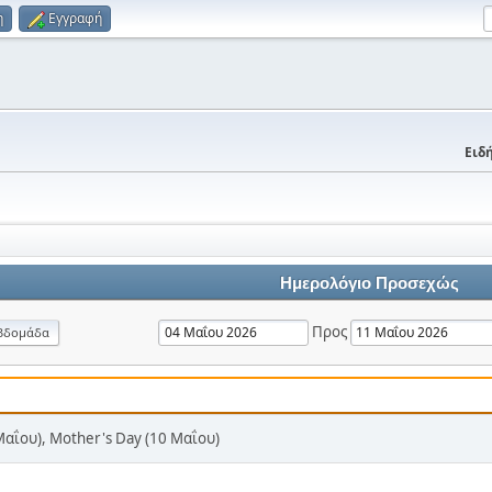
η
Εγγραφή
Ειδή
Ημερολόγιο Προσεχώς
Προς
βδομάδα
Μαΐου), Mother's Day (10 Μαΐου)