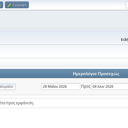
η
Εγγραφή
Ειδή
Ημερολόγιο Προσεχώς
Προς
βδομάδα
ότα προς εμφάνιση.