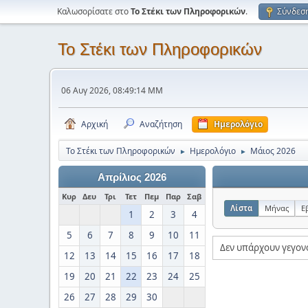
Καλωσορίσατε στο
Το Στέκι των Πληροφορικών
.
Σύνδεσ
Το Στέκι των Πληροφορικών
06 Αυγ 2026, 08:49:14 ΜΜ
Αρχική
Αναζήτηση
Ημερολόγιο
Το Στέκι των Πληροφορικών
Ημερολόγιο
Μάιος 2026
►
►
Απρίλιος 2026
Κυρ
Δευ
Τρι
Τετ
Πεμ
Παρ
Σαβ
Λίστα
Μήνας
Ε
1
2
3
4
5
6
7
8
9
10
11
Δεν υπάρχουν γεγον
12
13
14
15
16
17
18
19
20
21
22
23
24
25
26
27
28
29
30