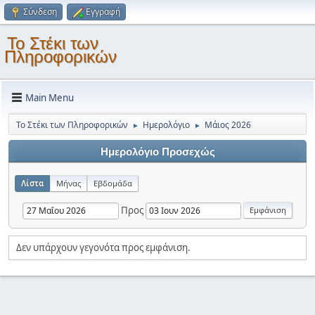
Σύνδεση
Εγγραφή
Το Στέκι των
Πληροφορικών
Main Menu
Το Στέκι των Πληροφορικών
Ημερολόγιο
Μάιος 2026
►
►
Ημερολόγιο Προσεχώς
Λίστα
Μήνας
Εβδομάδα
Προς
Δεν υπάρχουν γεγονότα προς εμφάνιση.