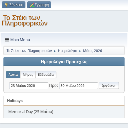
Σύνδεση
Εγγραφή
Το Στέκι των
Πληροφορικών
Main Menu
Το Στέκι των Πληροφορικών
Ημερολόγιο
Μάιος 2026
►
►
Ημερολόγιο Προσεχώς
Λίστα
Μήνας
Εβδομάδα
Προς
Holidays
Memorial Day (25 Μαΐου)