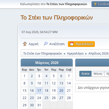
Καλωσορίσατε στο
Το Στέκι των Πληροφορικών
.
Σύνδεσ
Το Στέκι των Πληροφορικών
07 Αυγ 2026, 04:54:27 ΜΜ
Αρχική
Αναζήτηση
Ημερολόγιο
Το Στέκι των Πληροφορικών
Ημερολόγιο
Απρίλιος 2026
►
►
Μάρτιος 2026
Κυρ
Δευ
Τρι
Τετ
Πεμ
Παρ
Σαβ
Λίστα
Μήνας
Ε
1
2
3
4
5
6
7
8
9
10
11
12
13
14
Δεν υπάρχουν γεγον
15
16
17
18
19
20
21
22
23
24
25
26
27
28
29
30
31