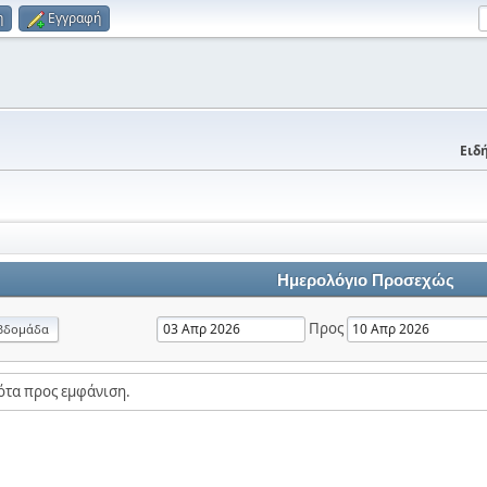
η
Εγγραφή
Ειδή
Ημερολόγιο Προσεχώς
Προς
βδομάδα
ότα προς εμφάνιση.