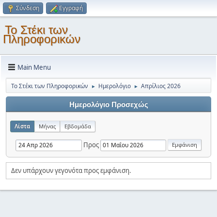
Σύνδεση
Εγγραφή
Το Στέκι των
Πληροφορικών
Main Menu
Το Στέκι των Πληροφορικών
Ημερολόγιο
Απρίλιος 2026
►
►
Ημερολόγιο Προσεχώς
Λίστα
Μήνας
Εβδομάδα
Προς
Δεν υπάρχουν γεγονότα προς εμφάνιση.