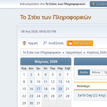
Καλωσορίσατε στο
Το Στέκι των Πληροφορικών
.
Σύνδεσ
Το Στέκι των Πληροφορικών
08 Αυγ 2026, 09:42:03 ΠΜ
Αρχική
Αναζήτηση
Ημερολόγιο
Το Στέκι των Πληροφορικών
Ημερολόγιο
Απρίλιος 2026
►
►
Μάρτιος 2026
Κυρ
Δευ
Τρι
Τετ
Πεμ
Παρ
Σαβ
Λίστα
Μήνας
Ε
1
2
3
4
5
6
7
8
9
10
11
12
13
14
Holidays
15
16
17
18
19
20
21
Earth Day (22 Απρ)
22
23
24
25
26
27
28
29
30
31