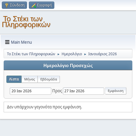
Σύνδεση
Εγγραφή
Το Στέκι των
Πληροφορικών
Main Menu
Το Στέκι των Πληροφορικών
Ημερολόγιο
Ιανουάριος 2026
►
►
Ημερολόγιο Προσεχώς
Λίστα
Μήνας
Εβδομάδα
Προς
Δεν υπάρχουν γεγονότα προς εμφάνιση.