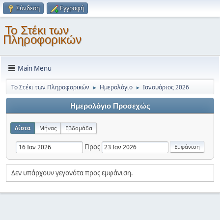
Σύνδεση
Εγγραφή
Το Στέκι των
Πληροφορικών
Main Menu
Το Στέκι των Πληροφορικών
Ημερολόγιο
Ιανουάριος 2026
►
►
Ημερολόγιο Προσεχώς
Λίστα
Μήνας
Εβδομάδα
Προς
Δεν υπάρχουν γεγονότα προς εμφάνιση.