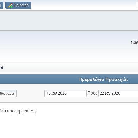
η
Εγγραφή
Ειδή
26
Ημερολόγιο Προσεχώς
Προς
βδομάδα
ότα προς εμφάνιση.