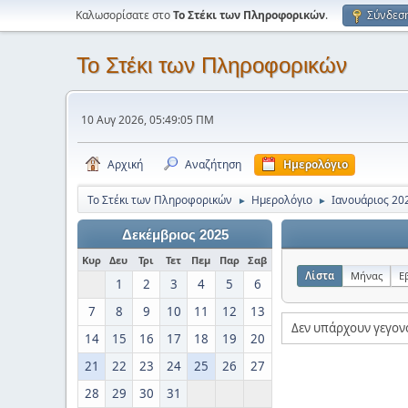
Καλωσορίσατε στο
Το Στέκι των Πληροφορικών
.
Σύνδεσ
Το Στέκι των Πληροφορικών
10 Αυγ 2026, 05:49:05 ΠΜ
Αρχική
Αναζήτηση
Ημερολόγιο
Το Στέκι των Πληροφορικών
Ημερολόγιο
Ιανουάριος 20
►
►
Δεκέμβριος 2025
Κυρ
Δευ
Τρι
Τετ
Πεμ
Παρ
Σαβ
Λίστα
Μήνας
Ε
1
2
3
4
5
6
7
8
9
10
11
12
13
Δεν υπάρχουν γεγον
14
15
16
17
18
19
20
21
22
23
24
25
26
27
28
29
30
31