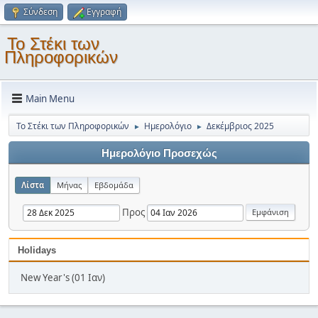
Σύνδεση
Εγγραφή
Το Στέκι των
Πληροφορικών
Main Menu
Το Στέκι των Πληροφορικών
Ημερολόγιο
Δεκέμβριος 2025
►
►
Ημερολόγιο Προσεχώς
Λίστα
Μήνας
Εβδομάδα
Προς
Holidays
New Year's (01 Ιαν)