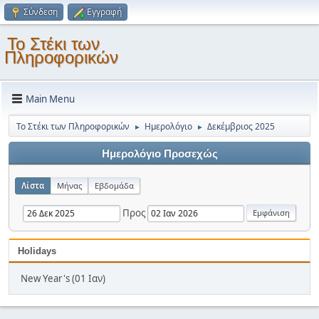
Σύνδεση
Εγγραφή
Το Στέκι των
Πληροφορικών
Main Menu
Το Στέκι των Πληροφορικών
Ημερολόγιο
Δεκέμβριος 2025
►
►
Ημερολόγιο Προσεχώς
Λίστα
Μήνας
Εβδομάδα
Προς
Holidays
New Year's (01 Ιαν)