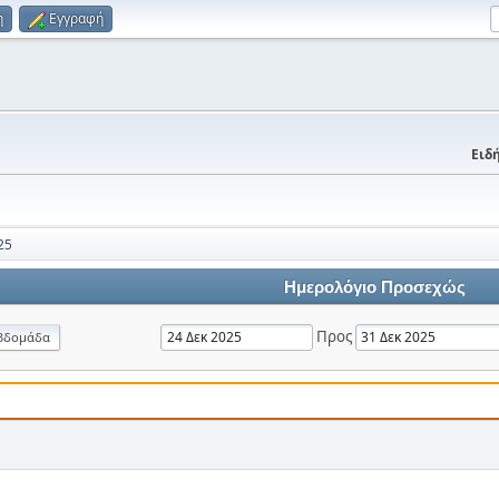
η
Εγγραφή
Ειδή
25
Ημερολόγιο Προσεχώς
Προς
βδομάδα