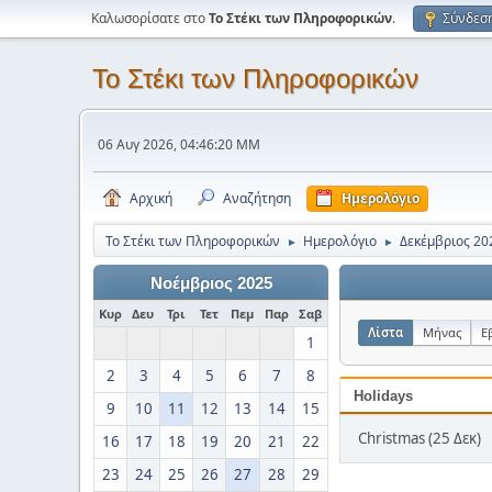
Καλωσορίσατε στο
Το Στέκι των Πληροφορικών
.
Σύνδεσ
Το Στέκι των Πληροφορικών
06 Αυγ 2026, 04:46:20 ΜΜ
Αρχική
Αναζήτηση
Ημερολόγιο
Το Στέκι των Πληροφορικών
Ημερολόγιο
Δεκέμβριος 20
►
►
Νοέμβριος 2025
Κυρ
Δευ
Τρι
Τετ
Πεμ
Παρ
Σαβ
Λίστα
Μήνας
Ε
1
2
3
4
5
6
7
8
Holidays
9
10
11
12
13
14
15
Christmas (25 Δεκ)
16
17
18
19
20
21
22
23
24
25
26
27
28
29