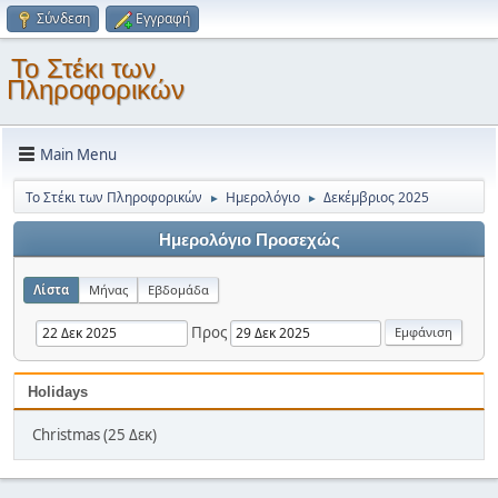
Σύνδεση
Εγγραφή
Το Στέκι των
Πληροφορικών
Main Menu
Το Στέκι των Πληροφορικών
Ημερολόγιο
Δεκέμβριος 2025
►
►
Ημερολόγιο Προσεχώς
Λίστα
Μήνας
Εβδομάδα
Προς
Holidays
Christmas (25 Δεκ)