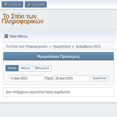
Σύνδεση
Εγγραφή
Το Στέκι των
Πληροφορικών
Main Menu
Το Στέκι των Πληροφορικών
Ημερολόγιο
Δεκέμβριος 2025
►
►
Ημερολόγιο Προσεχώς
Λίστα
Μήνας
Εβδομάδα
Προς
Δεν υπάρχουν γεγονότα προς εμφάνιση.