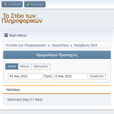
Σύνδεση
Εγγραφή
Το Στέκι των
Πληροφορικών
Main Menu
Το Στέκι των Πληροφορικών
Ημερολόγιο
Νοέμβριος 2025
►
►
Ημερολόγιο Προσεχώς
Λίστα
Μήνας
Εβδομάδα
Προς
Holidays
Veterans Day (11 Νοε)