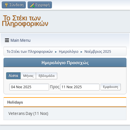
Σύνδεση
Εγγραφή
Το Στέκι των
Πληροφορικών
Main Menu
Το Στέκι των Πληροφορικών
Ημερολόγιο
Νοέμβριος 2025
►
►
Ημερολόγιο Προσεχώς
Λίστα
Μήνας
Εβδομάδα
Προς
Holidays
Veterans Day (11 Νοε)