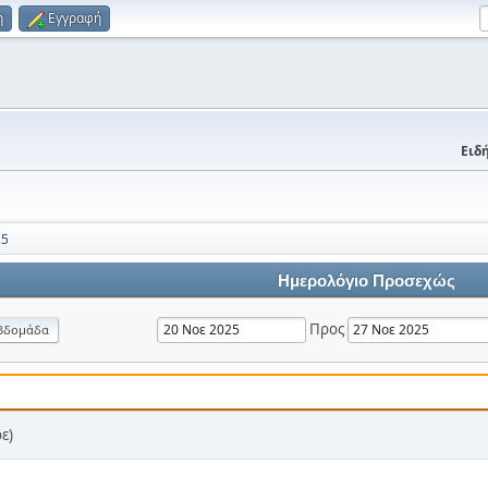
η
Εγγραφή
Ειδή
25
Ημερολόγιο Προσεχώς
Προς
βδομάδα
ε)