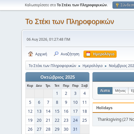
Καλωσορίσατε στο
Το Στέκι των Πληροφορικών
.
Σύνδεσ
Το Στέκι των Πληροφορικών
06 Αυγ 2026, 01:27:48 ΠΜ
Αρχική
Αναζήτηση
Ημερολόγιο
Το Στέκι των Πληροφορικών
Ημερολόγιο
Νοέμβριος 20
►
►
Οκτώβριος 2025
Κυρ
Δευ
Τρι
Τετ
Πεμ
Παρ
Σαβ
Λίστα
Μήνας
Ε
1
2
3
4
5
6
7
8
9
10
11
Holidays
12
13
14
15
16
17
18
Thanksgiving (27 Νο
19
20
21
22
23
24
25
26
27
28
29
30
31