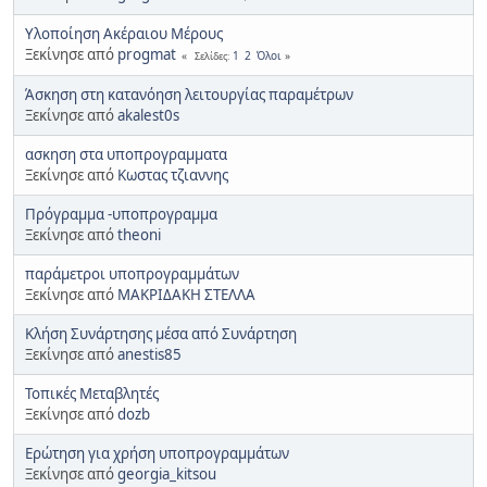
Υλοποίηση Ακέραιου Μέρους
Ξεκίνησε από
progmat
1
2
Όλοι
Σελίδες
Άσκηση στη κατανόηση λειτουργίας παραμέτρων
Ξεκίνησε από
akalest0s
ασκηση στα υποπρογραμματα
Ξεκίνησε από
Κωστας τζιαννης
Πρόγραμμα -υποπρογραμμα
Ξεκίνησε από
theoni
παράμετροι υποπρογραμμάτων
Ξεκίνησε από
ΜΑΚΡΙΔΑΚΗ ΣΤΕΛΛΑ
Κλήση Συνάρτησης μέσα από Συνάρτηση
Ξεκίνησε από
anestis85
Τοπικές Μεταβλητές
Ξεκίνησε από
dozb
Ερώτηση για χρήση υποπρογραμμάτων
Ξεκίνησε από
georgia_kitsou