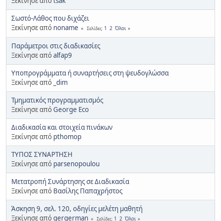
Ξεκίνησε από
tsak
Σωστό-Λάθος που διχάζει
Ξεκίνησε από
noname
1
2
Όλοι
Σελίδες
Παράμετροι στις διαδικασίες
Ξεκίνησε από
alfap9
Υποπρογράμματα ή συναρτήσεις στη ψευδογλώσσα
Ξεκίνησε από
_dim
Τμηματικός προγραμματισμός
Ξεκίνησε από
George Eco
Διαδικασία και στοιχεία πινάκων
Ξεκίνησε από
pthomop
ΤΥΠΟΣ ΣΥΝΑΡΤΗΣΗ
Ξεκίνησε από
parsenopoulou
Μετατροπή Συνάρτησης σε Διαδικασία
Ξεκίνησε από
Βασίλης Παπαχρήστος
Άσκηση 9, σελ. 120, οδηγίες μελέτη μαθητή
Ξεκίνησε από
gergerman
1
2
Όλοι
Σελίδες