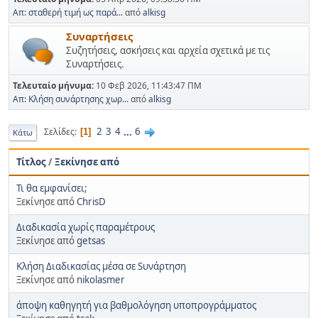
Απ: σταθερή τιμή ως παρά...
από
alkisg
Συναρτήσεις
Συζητήσεις, ασκήσεις και αρχεία σχετικά με τις
Συναρτήσεις.
Τελευταίο μήνυμα:
10 Φεβ 2026, 11:43:47 ΠΜ
Απ: Κλήση συνάρτησης χωρ...
από
alkisg
2
3
4
...
6
Σελίδες
1
Κάτω
Τίτλος
/
Ξεκίνησε από
Τι θα εμφανίσει;
Ξεκίνησε από
ChrisD
Διαδικασία χωρίς παραμέτρους
Ξεκίνησε από
getsas
Κλήση Διαδικασίας μέσα σε Sυνάρτηση
Ξεκίνησε από
nikolasmer
άποψη καθηγητή για βαθμολόγηση υποπρογράμματος