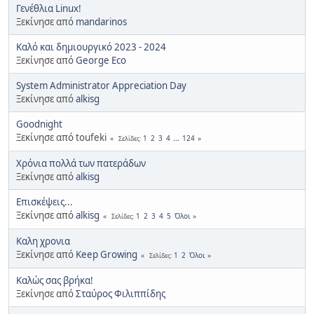
Γενέθλια Linux!
Ξεκίνησε από
mandarinos
Καλό και δημιουργικό 2023 - 2024
Ξεκίνησε από
George Eco
System Administrator Appreciation Day
Ξεκίνησε από
alkisg
Goodnight
Ξεκίνησε από toufeki
1
2
3
4
...
124
Σελίδες
Χρόνια πολλά των πατεράδων
Ξεκίνησε από
alkisg
Επισκέψεις...
Ξεκίνησε από
alkisg
1
2
3
4
5
Όλοι
Σελίδες
Καλη χρονια
Ξεκίνησε από
Keep Growing
1
2
Όλοι
Σελίδες
Καλώς σας βρήκα!
Ξεκίνησε από
Σταύρος Φιλιππίδης