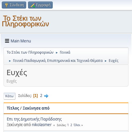
Σύνδεση
Εγγραφή
Το Στέκι των
Πληροφορικών
Main Menu
Το Στέκι των Πληροφορικών
Γενικά
►
Γενικά Παιδαγωγικά, Επιστημονικά και Τεχνικά Θέματα
Ευχές
►
►
Ευχές
Ευχές
2
Σελίδες
1
Κάτω
Τίτλος
/
Ξεκίνησε από
Επι της Δημοτικής Παράδοσης
Ξεκίνησε από
nikolasmer
1
2
Όλοι
Σελίδες