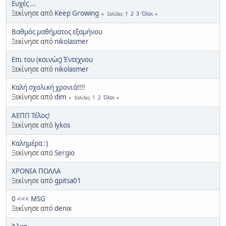
Ευχές ...
Ξεκίνησε από
Keep Growing
1
2
3
Όλοι
Σελίδες
Βαθμός μαθήματος εξαμήνου
Ξεκίνησε από
nikolasmer
Επι του (κοινώς) Έντεχνου
Ξεκίνησε από
nikolasmer
Καλή σχολική χρονιά!!!!
Ξεκίνησε από
dim
1
2
Όλοι
Σελίδες
ΑΕΠΠ Τέλος!
Ξεκίνησε από
lykos
Καλημέρα :)
Ξεκίνησε από
Sergio
ΧΡΟΝΙΑ ΠΟΛΛΑ
Ξεκίνησε από
gpitsa01
0 <<< MSG
Ξεκίνησε από
denix