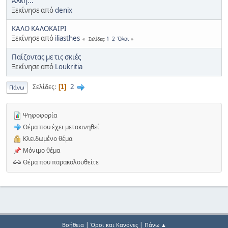
Άλκη...
Ξεκίνησε από
denix
ΚΑΛΟ ΚΑΛΟΚΑΙΡΙ
Ξεκίνησε από
iliasthes
1
2
Όλοι
Σελίδες
Παίζοντας με τις σκιές
Ξεκίνησε από
Loukritia
2
Σελίδες
1
Πάνω
Ψηφοφορία
Θέμα που έχει μετακινηθεί
Κλειδωμένο θέμα
Μόνιμο θέμα
Θέμα που παρακολουθείτε
|
|
Βοήθεια
Όροι και Κανόνες
Πάνω ▲