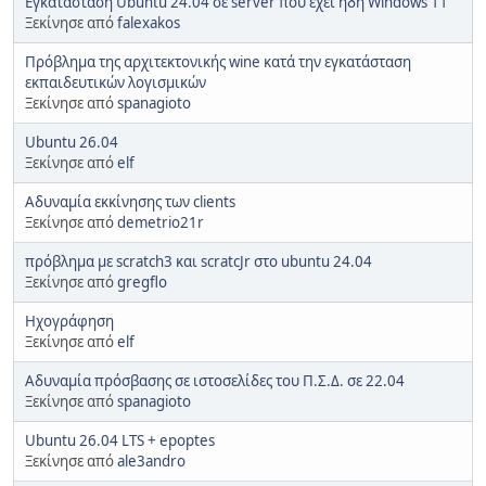
Εγκατάσταση Ubuntu 24.04 σε server που έχει ήδη Windows 11
Ξεκίνησε από
falexakos
Πρόβλημα της αρχιτεκτονικής wine κατά την εγκατάσταση
εκπαιδευτικών λογισμικών
Ξεκίνησε από
spanagioto
Ubuntu 26.04
Ξεκίνησε από
elf
Αδυναμία εκκίνησης των clients
Ξεκίνησε από
demetrio21r
πρόβλημα με scratch3 και scratcJr στο ubuntu 24.04
Ξεκίνησε από
gregflo
Ηχογράφηση
Ξεκίνησε από
elf
Αδυναμία πρόσβασης σε ιστοσελίδες του Π.Σ.Δ. σε 22.04
Ξεκίνησε από
spanagioto
Ubuntu 26.04 LTS + epoptes
Ξεκίνησε από
ale3andro