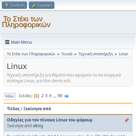
Σύνδεση
Εγγραφή
Το Στέκι των
Πληροφορικών
Main Menu
Το Στέκι των Πληροφορικών
Γενικά
Τεχνική υποστήριξη
Linux
►
►
►
Linux
Τεχνική υποστήριξη για θέματα που αφορούν το λειτουργικό
σύστημα Linux, για thin clients κτλ.
2
3
4
...
90
Σελίδες
1
Κάτω
Τίτλος
/
Ξεκίνησε από
Οδηγίες για τον πίνακα Linux του φόρουμ
Ξεκίνησε από
alkisg