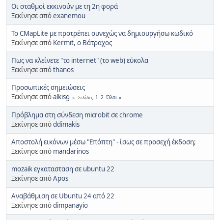
Οι σταθμοί εκκινούν με τη 2η φορά
Ξεκίνησε από
exanemou
To CMapLite με προτρέπει συνεχώς να δημιουργήσω κωδικό
Ξεκίνησε από
Kermit, ο Βάτραχος
Πως να κλείνετε "το internet" (το web) εύκολα
Ξεκίνησε από
thanos
Προσωπικές σημειώσεις
Ξεκίνησε από
alkisg
1
2
Όλοι
Σελίδες
Πρόβλημα στη σύνδεση microbit σε chrome
Ξεκίνησε από
ddimakis
Αποστολή εικόνων μέσω "Επόπτη" - ίσως σε προσεχή έκδοση;
Ξεκίνησε από
mandarinos
mozaik εγκατασταση σε ubuntu 22
Ξεκίνησε από
Apos
Αναβάθμιση σε Ubuntu 24 από 22
Ξεκίνησε από
dimpanayio