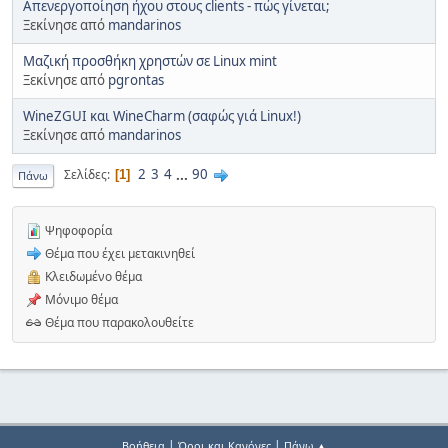
Απενεργοποίηση ήχου στους clients - πώς γίνεται;
Ξεκίνησε από
mandarinos
Μαζική προσθήκη χρηστών σε Linux mint
Ξεκίνησε από
pgrontas
WineZGUI και WineCharm (σαφώς γιά Linux!)
Ξεκίνησε από
mandarinos
2
3
4
...
90
Σελίδες
1
Πάνω
Ψηφοφορία
Θέμα που έχει μετακινηθεί
Κλειδωμένο θέμα
Μόνιμο θέμα
Θέμα που παρακολουθείτε
|
|
Βοήθεια
Όροι και Κανόνες
Πάνω ▲