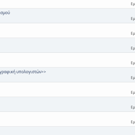
Εμ
ισμού
Εμ
Εμ
Εμ
Εμ
<γραφική υπολογιστών>>
Εμ
Εμ
Εμ
Εμ