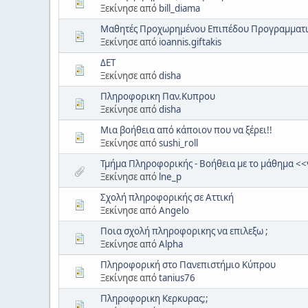
Ξεκίνησε από
bill_diama
Μαθητές Προχωρημένου Επιπέδου Προγραμματ
Ξεκίνησε από
ioannis.giftakis
ΔΕΤ
Ξεκίνησε από
disha
Πληροφορικη Παν.Κυπρου
Ξεκίνησε από
disha
Μια βοήθεια από κάποιον που να ξέρει!!
Ξεκίνησε από
sushi_roll
Τμήμα Πληροφορικής - Βοήθεια με το μάθημα <
Ξεκίνησε από
lne_p
Σχολή πληροφορικής σε Αττική
Ξεκίνησε από
Angelo
Ποια σχολή πληροφορικης να επιλεξω ;
Ξεκίνησε από
Alpha
Πληροφορική στο Πανεπιστήμιο Κύπρου
Ξεκίνησε από
tanius76
Πληροφορικη Κερκυρας;;