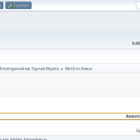
η
Εγγραφή
Ειδή
 Επιστημονικά και Τεχνικά Θέματα
Μετά το Λύκειο
►
Απαντ
Ε
μης και Λήψης Αποφάσεων