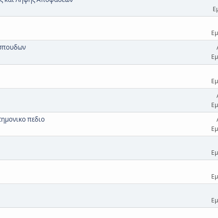
Ε
Εμ
 σπουδων
Εμ
Εμ
Εμ
τημονικο πεδιο
Εμ
Εμ
Εμ
Εμ