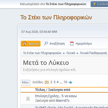
Καλωσορίσατε στο
Το Στέκι των Πληροφορικών
.
Σύνδεσ
Το Στέκι των Πληροφορικών
07 Αυγ 2026, 03:56:40 ΜΜ
Αρχική
Αναζήτηση
Ημερολόγιο
Το Στέκι των Πληροφορικών
Γενικά
Γενικά Παιδαγωγικά,
►
►
Μετά το Λύκειο
Συζητήσεις για επιλογή σχολών κτλ.
2
3
4
...
10
Σελίδες
1
Κάτω
Τίτλος
/
Ξεκίνησε από
Επιλογη Σχολης , Τι να κανω
Ξεκίνησε από
Mavrid7s
Το ΕΜΠ ιδρύει 10η Σχολή : Διοικητικής Επιστή