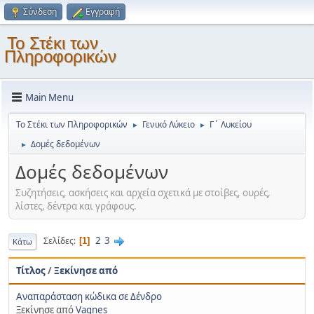
Σύνδεση
Εγγραφή
Το Στέκι των
Πληροφορικών
Main Menu
Το Στέκι των Πληροφορικών
Γενικό Λύκειο
Γ΄ Λυκείου
►
►
Δομές δεδομένων
►
Δομές δεδομένων
Συζητήσεις, ασκήσεις και αρχεία σχετικά με στοίβες, ουρές,
λίστες, δέντρα και γράφους.
2
3
Σελίδες
1
Κάτω
Τίτλος
/
Ξεκίνησε από
Αναπαράσταση κώδικα σε Δένδρο
Ξεκίνησε από
Vagnes