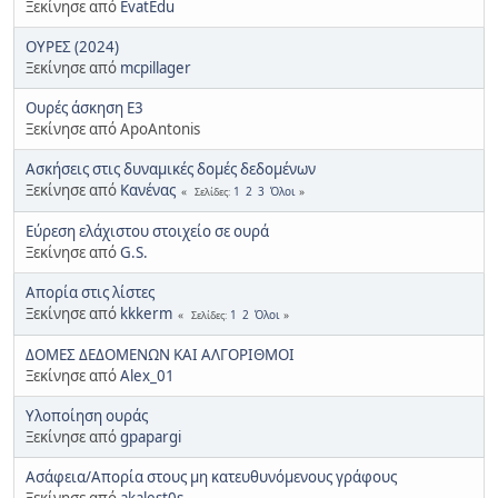
Ξεκίνησε από
EvatEdu
ΟΥΡΕΣ (2024)
Ξεκίνησε από
mcpillager
Ουρές άσκηση Ε3
Ξεκίνησε από ApoAntonis
Ασκήσεις στις δυναμικές δομές δεδομένων
Ξεκίνησε από
Κανένας
1
2
3
Όλοι
Σελίδες
Εύρεση ελάχιστου στοιχείο σε ουρά
Ξεκίνησε από
G.S.
Απορία στις λίστες
Ξεκίνησε από
kkkerm
1
2
Όλοι
Σελίδες
ΔΟΜΕΣ ΔΕΔΟΜΕΝΩΝ ΚΑΙ ΑΛΓΟΡΙΘΜΟΙ
Ξεκίνησε από
Alex_01
Υλοποίηση ουράς
Ξεκίνησε από
gpapargi
Ασάφεια/Απορία στους μη κατευθυνόμενους γράφους
Ξεκίνησε από
akalest0s