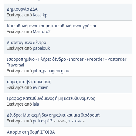
Δημιουργία ΔΔΑ
Ξεκίνησε από
Kost_kp
Κατευθυνόμενοι και μη κατευθυνόμενοι γράφοι
Ξεκίνησε από
Marfoto2
Διατεταγμένο δέντρο
Ξεκίνησε από
papalouk
Ισορροπημένο - Πλήρες δένδρο - Inorder - Preorder - Postorder
Traversal
Ξεκίνησε από
john_papageorgiou
ουρες στοιβες ασκησεις
Ξεκίνησε από
evimavr
Γραφος: Κατευθυνόμενος ή μη κατευθυνόμενος
Ξεκίνησε από
lala
Δένδρο: Μια ακμή δεν σημαίνει και μια διαδρομή;
Ξεκίνησε από
petrosp13
1
2
Όλοι
Σελίδες
Απορία στη δομή ΣΤΟΙΒΑ