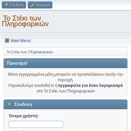
Σύνδεση
Εγγραφή
Το Στέκι των
Πληροφορικών
Main Menu
Το Στέκι των Πληροφορικών
Προσοχή!
Μόνο εγγεγραμμένα μέλη μπορούν να προσπελάσουν αυτήν την
περιοχή.
Παρακαλούμε συνδεθείτε ή
εγγραφείτε για έναν λογαριασμό
στο Το Στέκι των Πληροφορικών
Σύνδεση
Όνομα χρήστη: