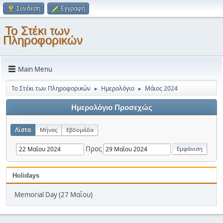
Σύνδεση
Εγγραφή
Το Στέκι των
Πληροφορικών
Main Menu
Το Στέκι των Πληροφορικών
Ημερολόγιο
Μάιος 2024
►
►
Ημερολόγιο Προσεχώς
Λίστα
Μήνας
Εβδομάδα
Προς
Holidays
Memorial Day (27 Μαΐου)