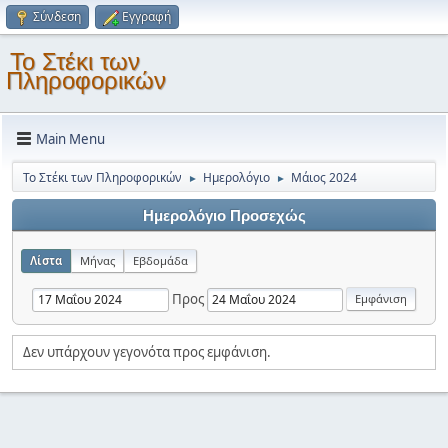
Σύνδεση
Εγγραφή
Το Στέκι των
Πληροφορικών
Main Menu
Το Στέκι των Πληροφορικών
Ημερολόγιο
Μάιος 2024
►
►
Ημερολόγιο Προσεχώς
Λίστα
Μήνας
Εβδομάδα
Προς
Δεν υπάρχουν γεγονότα προς εμφάνιση.