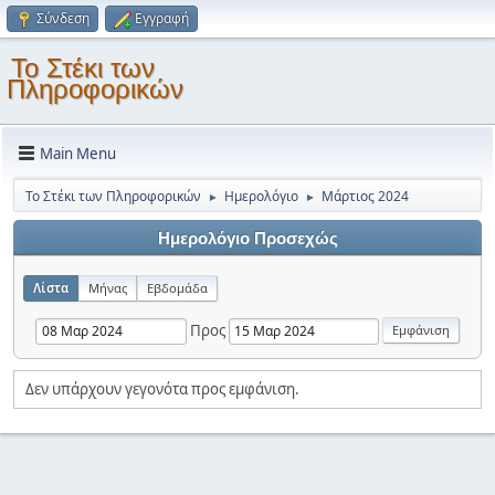
Σύνδεση
Εγγραφή
Το Στέκι των
Πληροφορικών
Main Menu
Το Στέκι των Πληροφορικών
Ημερολόγιο
Μάρτιος 2024
►
►
Ημερολόγιο Προσεχώς
Λίστα
Μήνας
Εβδομάδα
Προς
Δεν υπάρχουν γεγονότα προς εμφάνιση.